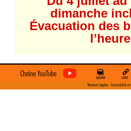
Du 4 juillet au
dimanche inc
Évacuation des b
l’heure
-
Mentions légales
Accessibilité et 