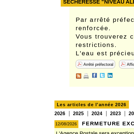
SECHERESSE "NIVEAU ALE
Par arrêté préfe
renforcée.
Vous trouverez ci
restrictions.
L'eau est précie
Arrêté préfectoral
Affi
Les articles de l'année
2026
2026
2025
2024
2023
20
FERMETURE EXC
12/08/2026
L'Agence Postale sera exceptionn