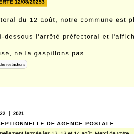
RTE 12/08/20253
ctoral du 12 août, notre commune est p
-dessous l'arrêté préfectoral et l'affi
use, ne la gaspillons pas
che restrictions
22
2021
EPTIONNELLE DE AGENCE POSTALE
ellement fermée les 12, 13 et 14 août. Merci de votre...